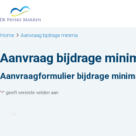
Stap
Ga naar de inhoud
1
van
10,
Home
Aanvraag bijdrage minima
Aanvraag bijdrage mini
Aanvraagformulier bijdrage minim
"
" geeft vereiste velden aan
*
10%