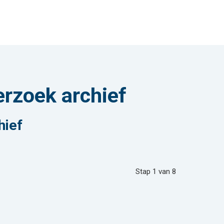
rzoek archief
hief
Stap
1
van
8