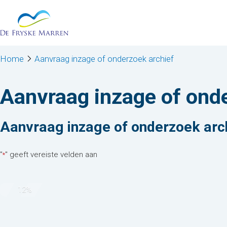
Stap
Ga naar de inhoud
1
van
8,
Home
Aanvraag inzage of onderzoek archief
Aanvraag inzage of onde
Aanvraag inzage of onderzoek arc
"
" geeft vereiste velden aan
*
12%