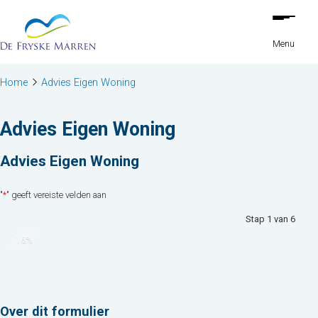
Stap
Ga naar de inhoud
1
van
Menu
6,
Home
Advies Eigen Woning
Advies Eigen Woning
Advies Eigen Woning
"
*
" geeft vereiste velden aan
Stap
1
van
6
16%
Over dit formulier