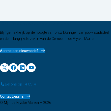
Meld je aan voor onze nieuwsbrief
Blijf gemakkelijk op de hoogte van ontwikkelingen van jouw stadsdeel
en de belangrijkste zaken van de Gemeente de Fryske Marren.
Aanmelden nieuwsbrief
Volg ons
X
Facebook
LinkedIn
YouTube
Contact
Bel ons op 14 0514
Contactpagina
© Mijn De Fryske Marren – 2026