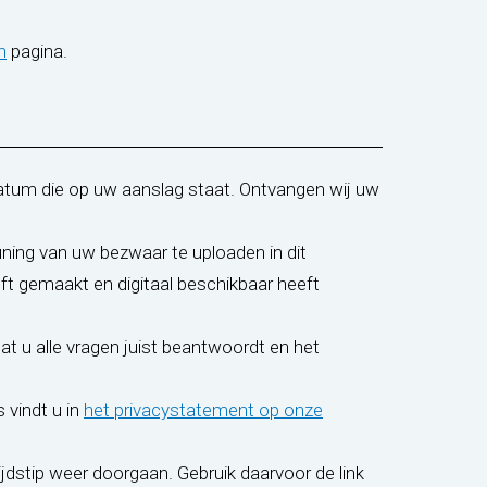
(opent in nieuw tabblad)
n
pagina.
datum die op uw aanslag staat. Ontvangen wij uw
ning van uw bezwaar te uploaden in dit
ft gemaakt en digitaal beschikbaar heeft
dat u alle vragen juist beantwoordt en het
vindt u in
het privacystatement op onze
ijdstip weer doorgaan. Gebruik daarvoor de link