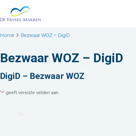
Stap
Ga naar de inhoud
1
van
6,
Home
Bezwaar WOZ – DigiD
Bezwaar WOZ – DigiD
DigiD – Bezwaar WOZ
"
" geeft vereiste velden aan
*
16%