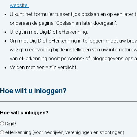
(opent in nieuw tabblad)
website.
U kunt het formulier tussentijds opslaan en op een later t
onderaan de pagina “Opslaan en later doorgaan”.
U logt in met DigiD of eHerkenning.
Om met DigiD of eHerkenning in te loggen, moet uw brow
wijzigt u eenvoudig bij de instellingen van uw internetbr
van eHerkenning nooit persoons- of inloggegevens opsla
Velden met een * zijn verplicht.
Hoe wilt u inloggen?
Hoe wilt u inloggen?
DigiD
eHerkenning (voor bedrijven, verenigingen en stichtingen)