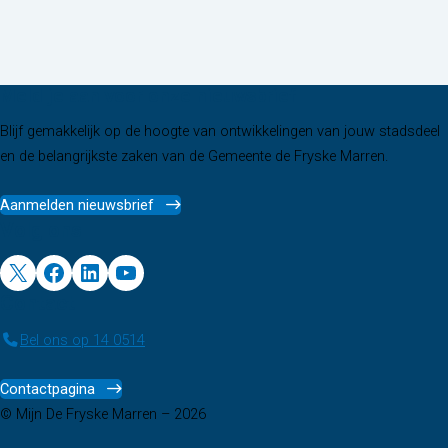
Meld je aan voor onze nieuwsbrief
Blijf gemakkelijk op de hoogte van ontwikkelingen van jouw stadsdeel
en de belangrijkste zaken van de Gemeente de Fryske Marren.
Aanmelden nieuwsbrief
Volg ons
X
Facebook
LinkedIn
YouTube
Contact
Bel ons op 14 0514
Contactpagina
© Mijn De Fryske Marren – 2026