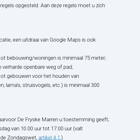
regels opgesteld. Aan deze regels moet u zich
catie, een uitdraai van Google Maps is ook
e tot bebouwing/woningen is minimaal 75 meter;
en verharde openbare weg of pad;
e tot gebouwen voor het houden van
, lama’s, struisvogels, etc.) is minimaal 300
waarvoor De Fryske Marren u toestemming geeft;
ag van 10.00 uur tot 17.00 uur (valt
(opent in nieuw tabblad)
t de Zondagswet,
artikel 4.1.
)