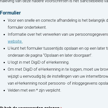
naleving van deze nadere voorschriften is het sanctiebeleid v
Formulier
Voor een snelle en correcte afhandeling is het belangrijk 
formulier ondertekent.
Informatie over het verwerken van uw persoonsgegevens 
(opent in nieuw tabblad)
website.
U kunt het formulier tussentijds opslaan en op een later t
onderaan de pagina “Opslaan en later doorgaan”.
U logt in met DigiD of eHerkenning.
Om met DigiD of eHerkenning in te loggen, moet uw brow
wijzigt u eenvoudig bij de instellingen van uw internetbr
van eHerkenning nooit persoons- of inloggegevens opsla
Velden met een * zijn verplicht.
Ik heb de voorwaarden gelezen