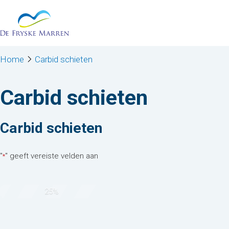
Stap
Ga naar de inhoud
1
van
4,
Home
Carbid schieten
Carbid schieten
Carbid schieten
"
" geeft vereiste velden aan
*
25%