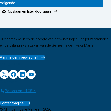
Opslaan en later doorgaan
Meld je aan voor onze nieuwsbrief
Blijf gemakkelijk op de hoogte van ontwikkelingen van jouw stadsdeel
en de belangrijkste zaken van de Gemeente de Fryske Marren.
Aanmelden nieuwsbrief
Volg ons
X
Facebook
LinkedIn
YouTube
Contact
Bel ons op 14 0514
Contactpagina
© Mijn De Fryske Marren – 2026