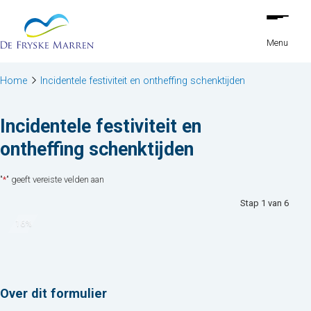
Stap
Ga naar de inhoud
1
van
Menu
6,
Home
Incidentele festiviteit en ontheffing schenktijden
Incidentele festiviteit en
ontheffing schenktijden
"
*
" geeft vereiste velden aan
Stap
1
van
6
16%
Over dit formulier