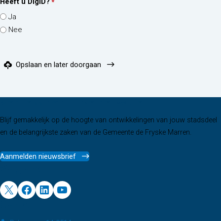
Heeft u DigiD?
*
Ja
Nee
Opslaan en later doorgaan
Meld je aan voor onze nieuwsbrief
Blijf gemakkelijk op de hoogte van ontwikkelingen van jouw stadsdeel
en de belangrijkste zaken van de Gemeente de Fryske Marren.
Aanmelden nieuwsbrief
Volg ons
X
Facebook
LinkedIn
YouTube
Contact