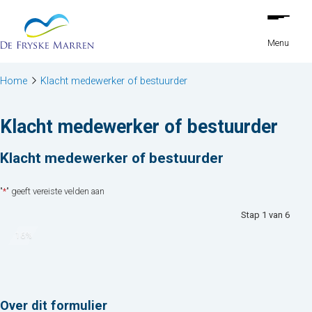
Stap
Ga naar de inhoud
1
van
Menu
6,
Home
Klacht medewerker of bestuurder
Klacht medewerker of bestuurder
Klacht medewerker of bestuurder
"
*
" geeft vereiste velden aan
Stap
1
van
6
16%
Over dit formulier