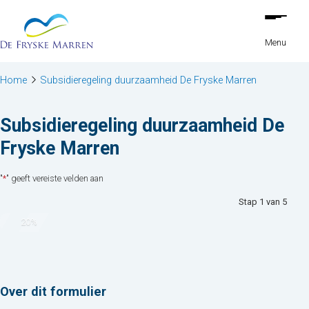
Stap
Ga naar de inhoud
1
van
Menu
5,
Home
Subsidieregeling duurzaamheid De Fryske Marren
Subsidieregeling duurzaamheid De
Fryske Marren
"
*
" geeft vereiste velden aan
Stap
1
van
5
20%
Over dit formulier