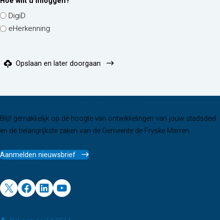
Hoe wilt u inloggen?
DigiD
eHerkenning
Opslaan en later doorgaan
Meld je aan voor onze nieuwsbrief
Blijf gemakkelijk op de hoogte van ontwikkelingen van jouw stadsdeel
en de belangrijkste zaken van de Gemeente de Fryske Marren.
Aanmelden nieuwsbrief
Volg ons
X
Facebook
LinkedIn
YouTube
Contact