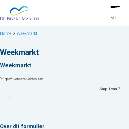
Stap
Ga naar de inhoud
1
van
Menu
7,
Home
Weekmarkt
Weekmarkt
Weekmarkt
"
*
" geeft vereiste velden aan
Stap
1
van
7
14%
Over dit formulier