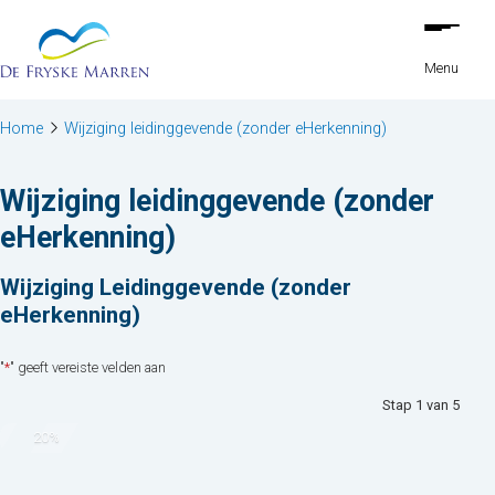
Stap
Ga naar de inhoud
1
van
Menu
5,
Home
Wijziging leidinggevende (zonder eHerkenning)
Wijziging leidinggevende (zonder
eHerkenning)
Wijziging Leidinggevende (zonder
eHerkenning)
"
*
" geeft vereiste velden aan
Stap
1
van
5
20%