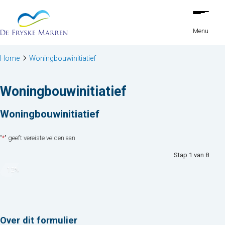
Stap
Ga naar de inhoud
1
van
Menu
8,
Home
Woningbouwinitiatief
Woningbouwinitiatief
Woningbouwinitiatief
"
*
" geeft vereiste velden aan
Stap
1
van
8
12%
Over dit formulier