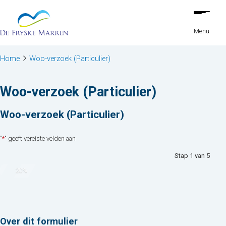
Stap
Ga naar de inhoud
1
van
Menu
5,
Home
Woo-verzoek (Particulier)
Woo-verzoek (Particulier)
Woo-verzoek (Particulier)
"
*
" geeft vereiste velden aan
Stap
1
van
5
20%
Over dit formulier