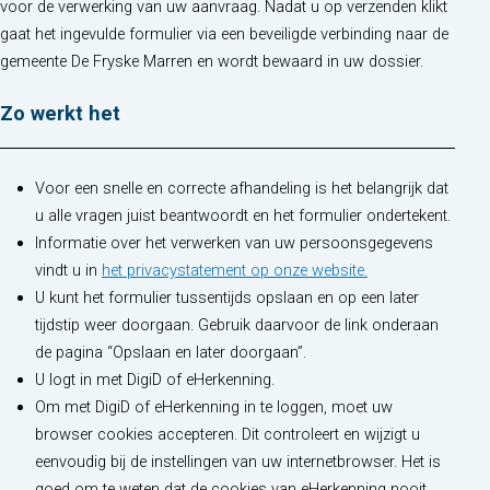
voor de verwerking van uw aanvraag. Nadat u op verzenden klikt
gaat het ingevulde formulier via een beveiligde verbinding naar de
gemeente De Fryske Marren en wordt bewaard in uw dossier.
Zo werkt het
Voor een snelle en correcte afhandeling is het belangrijk dat
u alle vragen juist beantwoordt en het formulier ondertekent.
Informatie over het verwerken van uw persoonsgegevens
(opent in nieuw t
vindt u in
het privacystatement op onze website.
U kunt het formulier tussentijds opslaan en op een later
tijdstip weer doorgaan. Gebruik daarvoor de link onderaan
de pagina “Opslaan en later doorgaan”.
U logt in met DigiD of eHerkenning.
Om met DigiD of eHerkenning in te loggen, moet uw
browser cookies accepteren. Dit controleert en wijzigt u
eenvoudig bij de instellingen van uw internetbrowser. Het is
goed om te weten dat de cookies van eHerkenning nooit